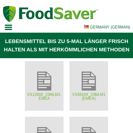
Skip
to
content
GERMANY (GERMAN)
LEBENSMITTEL BIS ZU 5-MAL LÄNGER FRISCH
LAND / SPRACHE
EUROPE (ENGLISH)
HALTEN ALS MIT HERKÖMMLICHEN METHODEN
SPAIN (SPANISH)
FRANCE (FRENCH)
VS1290X_23MLM1-
VS5910X_23MLM1
EMEA
(EMEA)